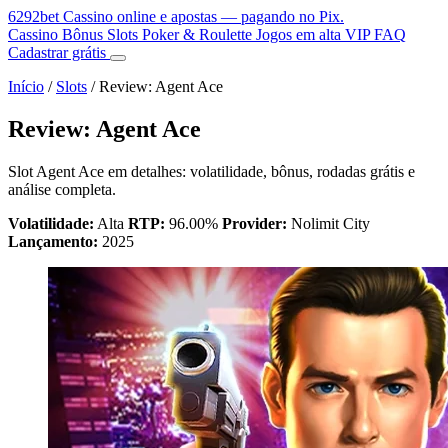
6292bet
Cassino online e apostas — pagando no Pix.
Cassino
Bônus
Slots
Poker & Roulette
Jogos em alta
VIP
FAQ
Cadastrar grátis
Início
/
Slots
/
Review: Agent Ace
Review: Agent Ace
Slot Agent Ace em detalhes: volatilidade, bônus, rodadas grátis e
análise completa.
Volatilidade:
Alta
RTP:
96.00%
Provider:
Nolimit City
Lançamento:
2025