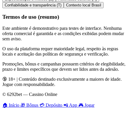
Confiabilidade e transparência (T)
Contexto local Brasil
Termos de uso (resumo)
Este ambiente é demonstrativo para testes de interface. Nenhuma
oferta comercial é garantida e as condições exibidas podem mudar
sem aviso.
O uso da plataforma requer maioridade legal, respeito às regras
locais e aceitação das políticas de segurança e verificação.
Promoções, bônus e campanhas possuem critérios de elegibilidade,
prazo e limites específicos que devem ser lidos antes da adesão.
🔞 18+ | Conteúdo destinado exclusivamente a maiores de idade.
Jogue com responsabilidade.
© 6292bet — Cassino Online
🏠
Início
🎁
Bônus
💳
Depósito
📲
App
🎮
Jogar