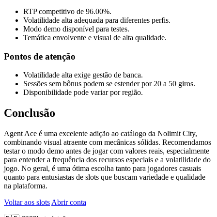
RTP competitivo de 96.00%.
Volatilidade alta adequada para diferentes perfis.
Modo demo disponível para testes.
Temática envolvente e visual de alta qualidade.
Pontos de atenção
Volatilidade alta exige gestão de banca.
Sessões sem bônus podem se estender por 20 a 50 giros.
Disponibilidade pode variar por região.
Conclusão
Agent Ace é uma excelente adição ao catálogo da Nolimit City,
combinando visual atraente com mecânicas sólidas. Recomendamos
testar o modo demo antes de jogar com valores reais, especialmente
para entender a frequência dos recursos especiais e a volatilidade do
jogo. No geral, é uma ótima escolha tanto para jogadores casuais
quanto para entusiastas de slots que buscam variedade e qualidade
na plataforma.
Voltar aos slots
Abrir conta