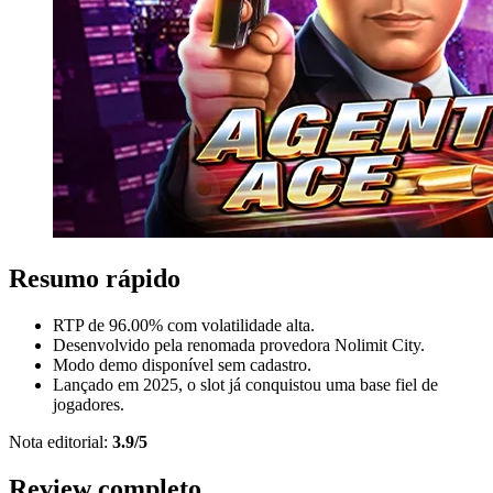
Resumo rápido
RTP de 96.00% com volatilidade alta.
Desenvolvido pela renomada provedora Nolimit City.
Modo demo disponível sem cadastro.
Lançado em 2025, o slot já conquistou uma base fiel de
jogadores.
Nota editorial:
3.9/5
Review completo