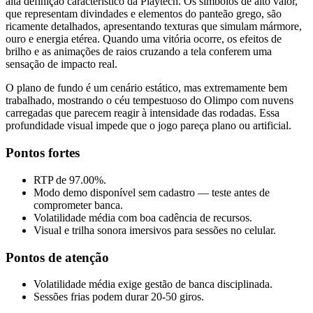
alta definição característico da Playtech. Os símbolos de alto valor,
que representam divindades e elementos do panteão grego, são
ricamente detalhados, apresentando texturas que simulam mármore,
ouro e energia etérea. Quando uma vitória ocorre, os efeitos de
brilho e as animações de raios cruzando a tela conferem uma
sensação de impacto real.
O plano de fundo é um cenário estático, mas extremamente bem
trabalhado, mostrando o céu tempestuoso do Olimpo com nuvens
carregadas que parecem reagir à intensidade das rodadas. Essa
profundidade visual impede que o jogo pareça plano ou artificial.
Pontos fortes
RTP de 97.00%.
Modo demo disponível sem cadastro — teste antes de
comprometer banca.
Volatilidade média com boa cadência de recursos.
Visual e trilha sonora imersivos para sessões no celular.
Pontos de atenção
Volatilidade média exige gestão de banca disciplinada.
Sessões frias podem durar 20-50 giros.