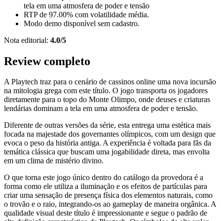
tela em uma atmosfera de poder e tensão
RTP de 97.00% com volatilidade média.
Modo demo disponível sem cadastro.
Nota editorial:
4.0/5
Review completo
A Playtech traz para o cenário de cassinos online uma nova incursão
na mitologia grega com este título. O jogo transporta os jogadores
diretamente para o topo do Monte Olimpo, onde deuses e criaturas
lendárias dominam a tela em uma atmosfera de poder e tensão.
Diferente de outras versões da série, esta entrega uma estética mais
focada na majestade dos governantes olímpicos, com um design que
evoca o peso da história antiga. A experiência é voltada para fãs da
temática clássica que buscam uma jogabilidade direta, mas envolta
em um clima de mistério divino.
O que torna este jogo único dentro do catálogo da provedora é a
forma como ele utiliza a iluminação e os efeitos de partículas para
criar uma sensação de presença física dos elementos naturais, como
o trovão e o raio, integrando-os ao gameplay de maneira orgânica. A
qualidade visual deste título é impressionante e segue o padrão de