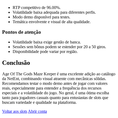
RTP competitivo de 96.00%.
Volatilidade baixa adequada para diferentes perfis.
Modo demo disponível para testes.
Temática envolvente e visual de alta qualidade.
Pontos de atenção
Volatilidade baixa exige gestão de banca.
Sessões sem bônus podem se estender por 20 a 50 giros.
Disponibilidade pode variar por região.
Conclusão
Age Of The Gods Maze Keeper é uma excelente adição ao catálogo
da NetEnt, combinando visual atraente com mecânicas sólidas.
Recomendamos testar o modo demo antes de jogar com valores
reais, especialmente para entender a frequência dos recursos
especiais e a volatilidade do jogo. No geral, é uma ótima escolha
tanto para jogadores casuais quanto para entusiastas de slots que
buscam variedade e qualidade na plataforma.
Voltar aos slots
Abrir conta