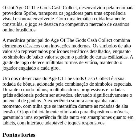
O slot Age Of The Gods Cash Collect, desenvolvido pela renomada
provedora Spribe, transporta os jogadores para uma experiência
visual e sonora envolvente. Com uma temática cuidadosamente
construída, o jogo se destaca no competitivo mercado de cassinos
online brasileiros.
A mecânica principal do Age Of The Gods Cash Collect combina
elementos clássicos com inovações modernas. Os símbolos de alto
valor são representados por ícones temáticos detalhados, enquanto
os símbolos de baixo valor seguem o padrão de cartas estilizadas. A
grade de jogo oferece múltiplas formas de vitória, mantendo o
jogador engajado a cada giro.
Um dos diferenciais do Age Of The Gods Cash Collect é a sua
rodada de bônus, acionada pela combinação de símbolos especiais.
Durante o modo bônus, multiplicadores progressivos e rodadas
grátis adicionais podem ser ativados, elevando significativamente o
potencial de ganhos. A experiência sonora acompanha cada
momento, com trilha que se intensifica durante as rodadas de alta
tensão. O jogo foi totalmente otimizado para dispositivos móveis,
garantindo uma experiência fluida tanto em smartphones quanto em
tablets, com interface adaptável e toques responsivos.
Pontos fortes