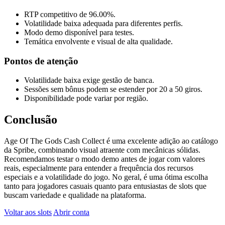
RTP competitivo de 96.00%.
Volatilidade baixa adequada para diferentes perfis.
Modo demo disponível para testes.
Temática envolvente e visual de alta qualidade.
Pontos de atenção
Volatilidade baixa exige gestão de banca.
Sessões sem bônus podem se estender por 20 a 50 giros.
Disponibilidade pode variar por região.
Conclusão
Age Of The Gods Cash Collect é uma excelente adição ao catálogo
da Spribe, combinando visual atraente com mecânicas sólidas.
Recomendamos testar o modo demo antes de jogar com valores
reais, especialmente para entender a frequência dos recursos
especiais e a volatilidade do jogo. No geral, é uma ótima escolha
tanto para jogadores casuais quanto para entusiastas de slots que
buscam variedade e qualidade na plataforma.
Voltar aos slots
Abrir conta