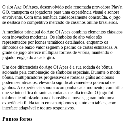
O slot Age Of Apes, desenvolvido pela renomada provedora Play'n
GO, transporta os jogadores para uma experiência visual e sonora
envolvente. Com uma temática cuidadosamente construída, o jogo
se destaca no competitivo mercado de cassinos online brasileiros.
A mecânica principal do Age Of Apes combina elementos clássicos
com inovações modernas. Os símbolos de alto valor são
representados por ícones temáticos detalhados, enquanto os
símbolos de baixo valor seguem o padrão de cartas estilizadas. A
grade de jogo oferece múltiplas formas de vitória, mantendo o
jogador engajado a cada giro.
Um dos diferenciais do Age Of Apes é a sua rodada de bônus,
acionada pela combinação de símbolos especiais. Durante o modo
bônus, multiplicadores progressivos e rodadas grátis adicionais
podem ser ativados, elevando significativamente o potencial de
ganhos. A experiência sonora acompanha cada momento, com trilha
que se intensifica durante as rodadas de alta tensão. O jogo foi
totalmente otimizado para dispositivos móveis, garantindo uma
experiência fluida tanto em smartphones quanto em tablets, com
interface adaptável e toques responsivos.
Pontos fortes