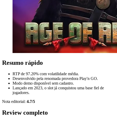
Resumo rápido
RTP de 97.20% com volatilidade média.
Desenvolvido pela renomada provedora Play'n GO.
Modo demo disponível sem cadastro.
Lançado em 2023, o slot já conquistou uma base fiel de
jogadores.
Nota editorial:
4.7/5
Review completo