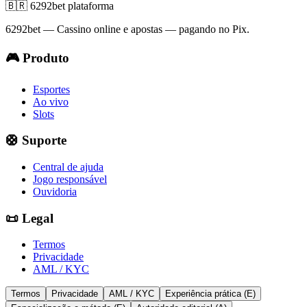
🇧🇷 6292bet plataforma
6292bet — Cassino online e apostas — pagando no Pix.
🎮
Produto
Esportes
Ao vivo
Slots
🛟
Suporte
Central de ajuda
Jogo responsável
Ouvidoria
📜
Legal
Termos
Privacidade
AML / KYC
Termos
Privacidade
AML / KYC
Experiência prática (E)