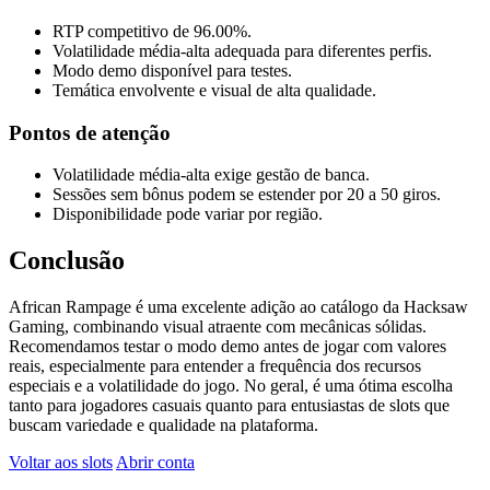
RTP competitivo de 96.00%.
Volatilidade média-alta adequada para diferentes perfis.
Modo demo disponível para testes.
Temática envolvente e visual de alta qualidade.
Pontos de atenção
Volatilidade média-alta exige gestão de banca.
Sessões sem bônus podem se estender por 20 a 50 giros.
Disponibilidade pode variar por região.
Conclusão
African Rampage é uma excelente adição ao catálogo da Hacksaw
Gaming, combinando visual atraente com mecânicas sólidas.
Recomendamos testar o modo demo antes de jogar com valores
reais, especialmente para entender a frequência dos recursos
especiais e a volatilidade do jogo. No geral, é uma ótima escolha
tanto para jogadores casuais quanto para entusiastas de slots que
buscam variedade e qualidade na plataforma.
Voltar aos slots
Abrir conta