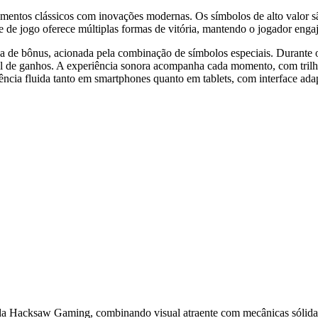
entos clássicos com inovações modernas. Os símbolos de alto valor sã
e de jogo oferece múltiplas formas de vitória, mantendo o jogador engaj
 de bônus, acionada pela combinação de símbolos especiais. Durante o
al de ganhos. A experiência sonora acompanha cada momento, com trilha q
ência fluida tanto em smartphones quanto em tablets, com interface ada
 da Hacksaw Gaming, combinando visual atraente com mecânicas sólid