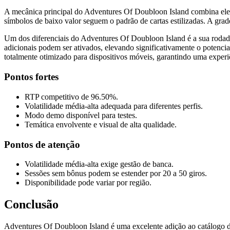
A mecânica principal do Adventures Of Doubloon Island combina elem
símbolos de baixo valor seguem o padrão de cartas estilizadas. A grad
Um dos diferenciais do Adventures Of Doubloon Island é a sua rodada
adicionais podem ser ativados, elevando significativamente o potenci
totalmente otimizado para dispositivos móveis, garantindo uma experi
Pontos fortes
RTP competitivo de 96.50%.
Volatilidade média-alta adequada para diferentes perfis.
Modo demo disponível para testes.
Temática envolvente e visual de alta qualidade.
Pontos de atenção
Volatilidade média-alta exige gestão de banca.
Sessões sem bônus podem se estender por 20 a 50 giros.
Disponibilidade pode variar por região.
Conclusão
Adventures Of Doubloon Island é uma excelente adição ao catálogo