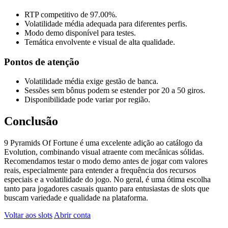
RTP competitivo de 97.00%.
Volatilidade média adequada para diferentes perfis.
Modo demo disponível para testes.
Temática envolvente e visual de alta qualidade.
Pontos de atenção
Volatilidade média exige gestão de banca.
Sessões sem bônus podem se estender por 20 a 50 giros.
Disponibilidade pode variar por região.
Conclusão
9 Pyramids Of Fortune é uma excelente adição ao catálogo da
Evolution, combinando visual atraente com mecânicas sólidas.
Recomendamos testar o modo demo antes de jogar com valores
reais, especialmente para entender a frequência dos recursos
especiais e a volatilidade do jogo. No geral, é uma ótima escolha
tanto para jogadores casuais quanto para entusiastas de slots que
buscam variedade e qualidade na plataforma.
Voltar aos slots
Abrir conta