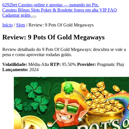
6292bet
Cassino online e apostas — pagando no Pix.
Cassino
Bônus
Slots
Poker & Roulette
Jogos em alta
VIP
FAQ
Cadastrar grátis
Início
/
Slots
/
Review: 9 Pots Of Gold Megaways
Review: 9 Pots Of Gold Megaways
Review detalhado do 9 Pots Of Gold Megaways: descubra se vale a
pena e como aproveitar rodadas grátis.
Volatilidade:
Média-Alta
RTP:
95.50%
Provider:
Pragmatic Play
Lançamento:
2024