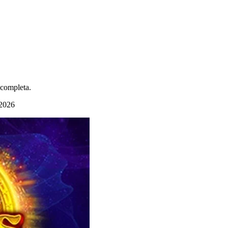
 completa.
2026