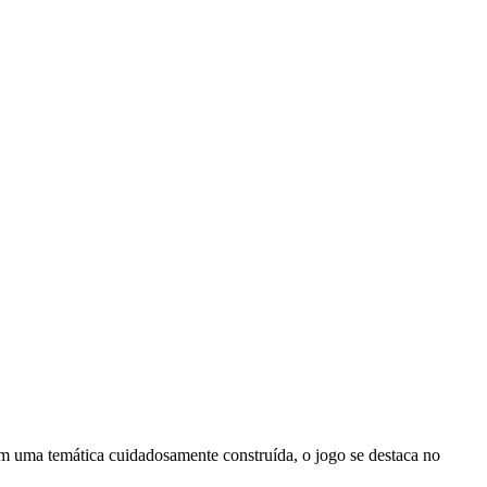
om uma temática cuidadosamente construída, o jogo se destaca no