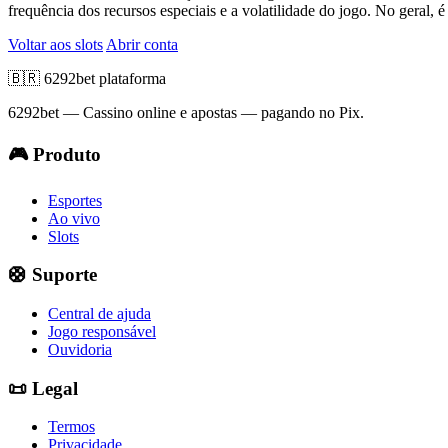
frequência dos recursos especiais e a volatilidade do jogo. No geral,
Voltar aos slots
Abrir conta
🇧🇷 6292bet plataforma
6292bet — Cassino online e apostas — pagando no Pix.
🎮
Produto
Esportes
Ao vivo
Slots
🛟
Suporte
Central de ajuda
Jogo responsável
Ouvidoria
📜
Legal
Termos
Privacidade