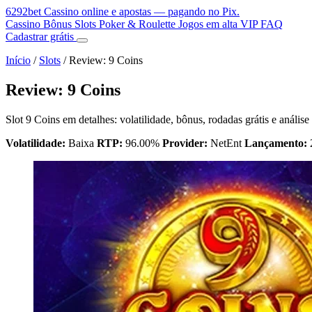
6292bet
Cassino online e apostas — pagando no Pix.
Cassino
Bônus
Slots
Poker & Roulette
Jogos em alta
VIP
FAQ
Cadastrar grátis
Início
/
Slots
/
Review: 9 Coins
Review: 9 Coins
Slot 9 Coins em detalhes: volatilidade, bônus, rodadas grátis e análise
Volatilidade:
Baixa
RTP:
96.00%
Provider:
NetEnt
Lançamento: