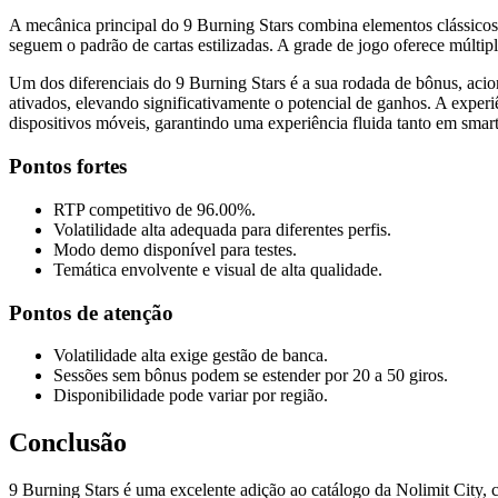
A mecânica principal do 9 Burning Stars combina elementos clássicos
seguem o padrão de cartas estilizadas. A grade de jogo oferece múltip
Um dos diferenciais do 9 Burning Stars é a sua rodada de bônus, aci
ativados, elevando significativamente o potencial de ganhos. A experi
dispositivos móveis, garantindo uma experiência fluida tanto em smar
Pontos fortes
RTP competitivo de 96.00%.
Volatilidade alta adequada para diferentes perfis.
Modo demo disponível para testes.
Temática envolvente e visual de alta qualidade.
Pontos de atenção
Volatilidade alta exige gestão de banca.
Sessões sem bônus podem se estender por 20 a 50 giros.
Disponibilidade pode variar por região.
Conclusão
9 Burning Stars é uma excelente adição ao catálogo da Nolimit City,