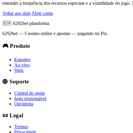
entender a frequência dos recursos especiais e a volatilidade do jogo
Voltar aos slots
Abrir conta
🇧🇷 6292bet plataforma
6292bet — Cassino online e apostas — pagando no Pix.
🎮
Produto
Esportes
Ao vivo
Slots
🛟
Suporte
Central de ajuda
Jogo responsável
Ouvidoria
📜
Legal
Termos
Privacidade