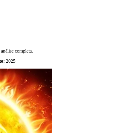
 análise completa.
o:
2025