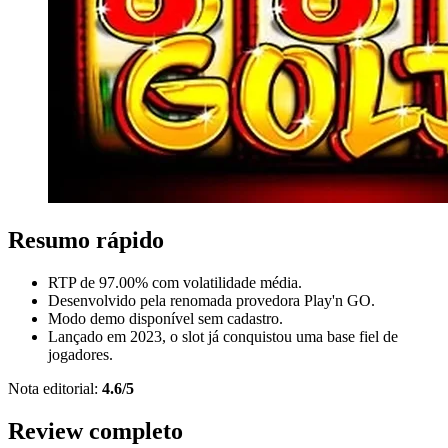
Resumo rápido
RTP de 97.00% com volatilidade média.
Desenvolvido pela renomada provedora Play'n GO.
Modo demo disponível sem cadastro.
Lançado em 2023, o slot já conquistou uma base fiel de
jogadores.
Nota editorial:
4.6/5
Review completo