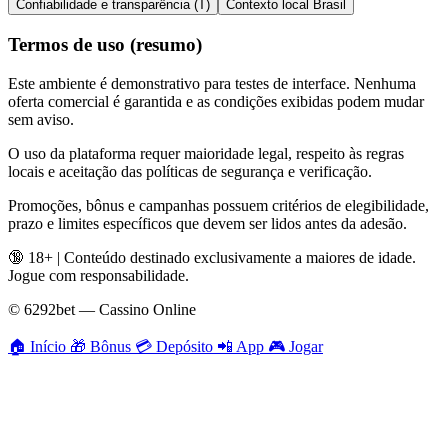
Confiabilidade e transparência (T)
Contexto local Brasil
Termos de uso (resumo)
Este ambiente é demonstrativo para testes de interface. Nenhuma
oferta comercial é garantida e as condições exibidas podem mudar
sem aviso.
O uso da plataforma requer maioridade legal, respeito às regras
locais e aceitação das políticas de segurança e verificação.
Promoções, bônus e campanhas possuem critérios de elegibilidade,
prazo e limites específicos que devem ser lidos antes da adesão.
🔞 18+ | Conteúdo destinado exclusivamente a maiores de idade.
Jogue com responsabilidade.
© 6292bet — Cassino Online
🏠
Início
🎁
Bônus
💳
Depósito
📲
App
🎮
Jogar