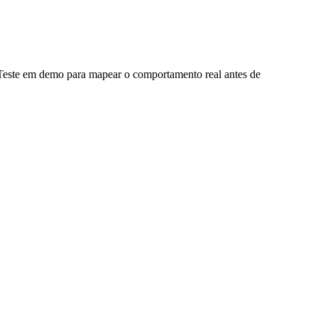
 Teste em demo para mapear o comportamento real antes de