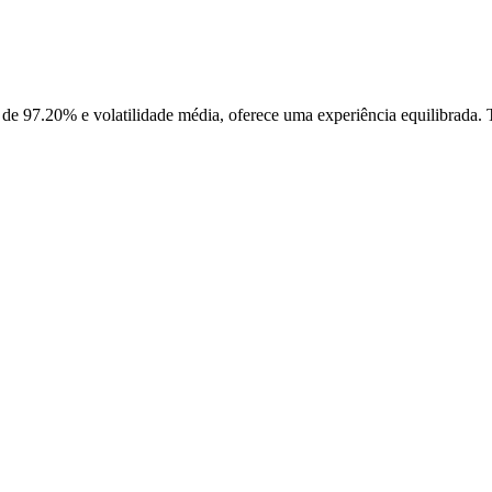
e 97.20% e volatilidade média, oferece uma experiência equilibrada.