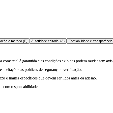
zação e método (E)
Autoridade editorial (A)
Confiabilidade e transparência
ta comercial é garantida e as condições exibidas podem mudar sem avis
e aceitação das políticas de segurança e verificação.
zo e limites específicos que devem ser lidos antes da adesão.
ue com responsabilidade.