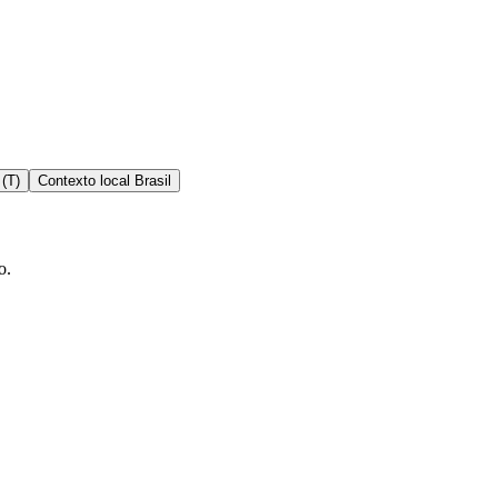
 (T)
Contexto local Brasil
o.