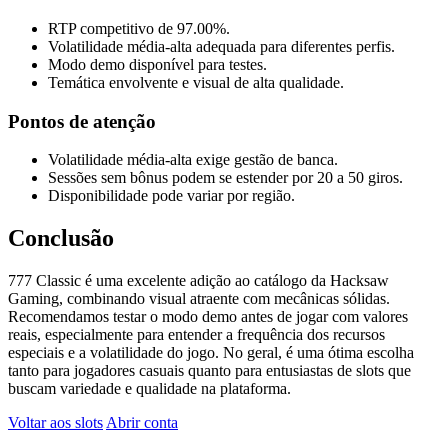
RTP competitivo de 97.00%.
Volatilidade média-alta adequada para diferentes perfis.
Modo demo disponível para testes.
Temática envolvente e visual de alta qualidade.
Pontos de atenção
Volatilidade média-alta exige gestão de banca.
Sessões sem bônus podem se estender por 20 a 50 giros.
Disponibilidade pode variar por região.
Conclusão
777 Classic é uma excelente adição ao catálogo da Hacksaw
Gaming, combinando visual atraente com mecânicas sólidas.
Recomendamos testar o modo demo antes de jogar com valores
reais, especialmente para entender a frequência dos recursos
especiais e a volatilidade do jogo. No geral, é uma ótima escolha
tanto para jogadores casuais quanto para entusiastas de slots que
buscam variedade e qualidade na plataforma.
Voltar aos slots
Abrir conta