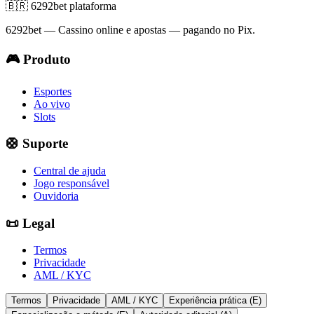
🇧🇷 6292bet plataforma
6292bet — Cassino online e apostas — pagando no Pix.
🎮
Produto
Esportes
Ao vivo
Slots
🛟
Suporte
Central de ajuda
Jogo responsável
Ouvidoria
📜
Legal
Termos
Privacidade
AML / KYC
Termos
Privacidade
AML / KYC
Experiência prática (E)