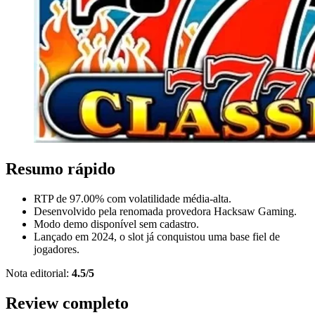
Resumo rápido
RTP de 97.00% com volatilidade média-alta.
Desenvolvido pela renomada provedora Hacksaw Gaming.
Modo demo disponível sem cadastro.
Lançado em 2024, o slot já conquistou uma base fiel de
jogadores.
Nota editorial:
4.5/5
Review completo