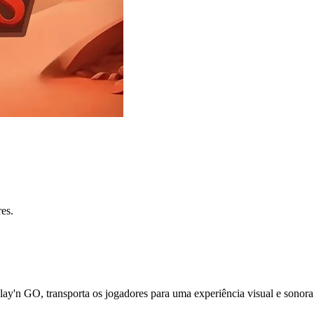
es.
ay'n GO, transporta os jogadores para uma experiência visual e sonor