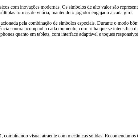
icos com inovações modernas. Os símbolos de alto valor são representa
múltiplas formas de vitória, mantendo o jogador engajado a cada giro.
acionada pela combinação de símbolos especiais. Durante o modo bônus,
ência sonora acompanha cada momento, com trilha que se intensifica dur
tphones quanto em tablets, com interface adaptável e toques responsivo
, combinando visual atraente com mecânicas sólidas. Recomendamos te