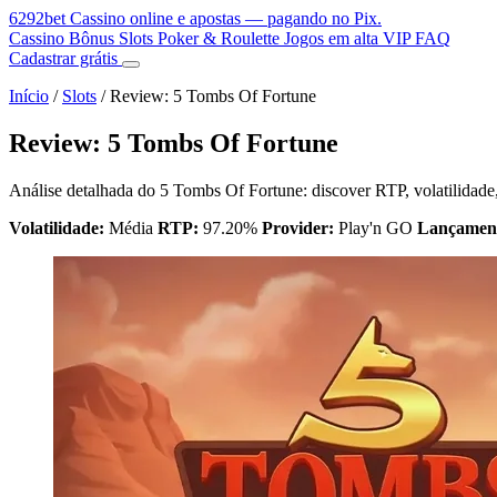
6292bet
Cassino online e apostas — pagando no Pix.
Cassino
Bônus
Slots
Poker & Roulette
Jogos em alta
VIP
FAQ
Cadastrar grátis
Início
/
Slots
/
Review: 5 Tombs Of Fortune
Review: 5 Tombs Of Fortune
Análise detalhada do 5 Tombs Of Fortune: discover RTP, volatilidade, 
Volatilidade:
Média
RTP:
97.20%
Provider:
Play'n GO
Lançamen