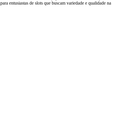
 para entusiastas de slots que buscam variedade e qualidade na