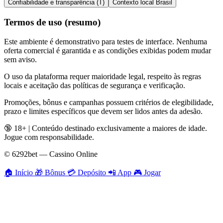
Confiabilidade e transparência (T)
Contexto local Brasil
Termos de uso (resumo)
Este ambiente é demonstrativo para testes de interface. Nenhuma
oferta comercial é garantida e as condições exibidas podem mudar
sem aviso.
O uso da plataforma requer maioridade legal, respeito às regras
locais e aceitação das políticas de segurança e verificação.
Promoções, bônus e campanhas possuem critérios de elegibilidade,
prazo e limites específicos que devem ser lidos antes da adesão.
🔞 18+ | Conteúdo destinado exclusivamente a maiores de idade.
Jogue com responsabilidade.
© 6292bet — Cassino Online
🏠
Início
🎁
Bônus
💳
Depósito
📲
App
🎮
Jogar