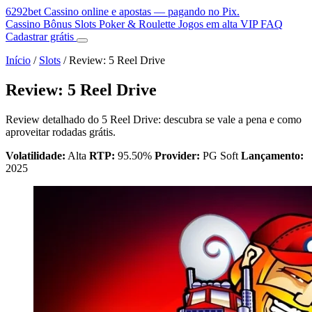
6292bet
Cassino online e apostas — pagando no Pix.
Cassino
Bônus
Slots
Poker & Roulette
Jogos em alta
VIP
FAQ
Cadastrar grátis
Início
/
Slots
/
Review: 5 Reel Drive
Review: 5 Reel Drive
Review detalhado do 5 Reel Drive: descubra se vale a pena e como
aproveitar rodadas grátis.
Volatilidade:
Alta
RTP:
95.50%
Provider:
PG Soft
Lançamento:
2025