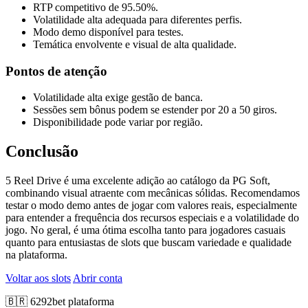
RTP competitivo de 95.50%.
Volatilidade alta adequada para diferentes perfis.
Modo demo disponível para testes.
Temática envolvente e visual de alta qualidade.
Pontos de atenção
Volatilidade alta exige gestão de banca.
Sessões sem bônus podem se estender por 20 a 50 giros.
Disponibilidade pode variar por região.
Conclusão
5 Reel Drive é uma excelente adição ao catálogo da PG Soft,
combinando visual atraente com mecânicas sólidas. Recomendamos
testar o modo demo antes de jogar com valores reais, especialmente
para entender a frequência dos recursos especiais e a volatilidade do
jogo. No geral, é uma ótima escolha tanto para jogadores casuais
quanto para entusiastas de slots que buscam variedade e qualidade
na plataforma.
Voltar aos slots
Abrir conta
🇧🇷 6292bet plataforma