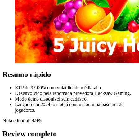
Resumo rápido
RTP de 97.00% com volatilidade média-alta.
Desenvolvido pela renomada provedora Hacksaw Gaming.
Modo demo disponível sem cadastro.
Lançado em 2024, o slot já conquistou uma base fiel de
jogadores.
Nota editorial:
3.9/5
Review completo