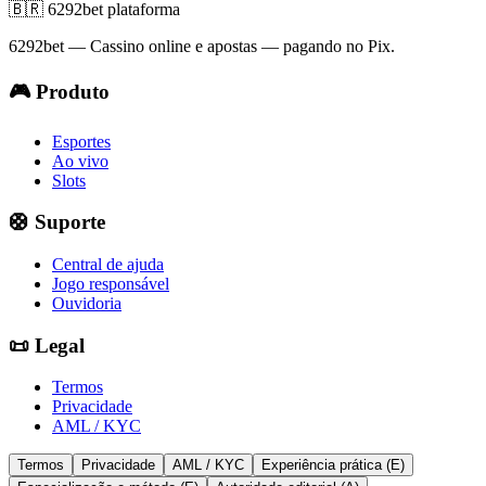
🇧🇷 6292bet plataforma
6292bet — Cassino online e apostas — pagando no Pix.
🎮
Produto
Esportes
Ao vivo
Slots
🛟
Suporte
Central de ajuda
Jogo responsável
Ouvidoria
📜
Legal
Termos
Privacidade
AML / KYC
Termos
Privacidade
AML / KYC
Experiência prática (E)