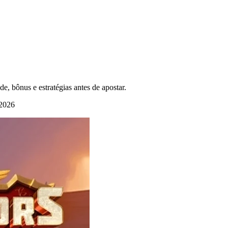
e, bônus e estratégias antes de apostar.
2026