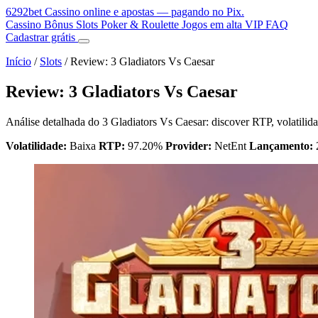
6292bet
Cassino online e apostas — pagando no Pix.
Cassino
Bônus
Slots
Poker & Roulette
Jogos em alta
VIP
FAQ
Cadastrar grátis
Início
/
Slots
/
Review: 3 Gladiators Vs Caesar
Review: 3 Gladiators Vs Caesar
Análise detalhada do 3 Gladiators Vs Caesar: discover RTP, volatilidad
Volatilidade:
Baixa
RTP:
97.20%
Provider:
NetEnt
Lançamento: