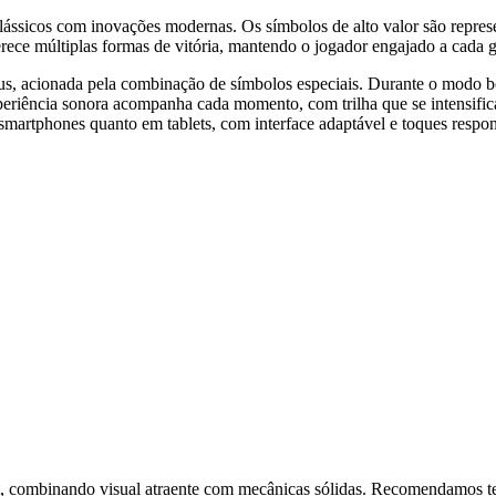
ássicos com inovações modernas. Os símbolos de alto valor são represe
erece múltiplas formas de vitória, mantendo o jogador engajado a cada g
us, acionada pela combinação de símbolos especiais. Durante o modo bô
periência sonora acompanha cada momento, com trilha que se intensifica
 smartphones quanto em tablets, com interface adaptável e toques respon
t, combinando visual atraente com mecânicas sólidas. Recomendamos te