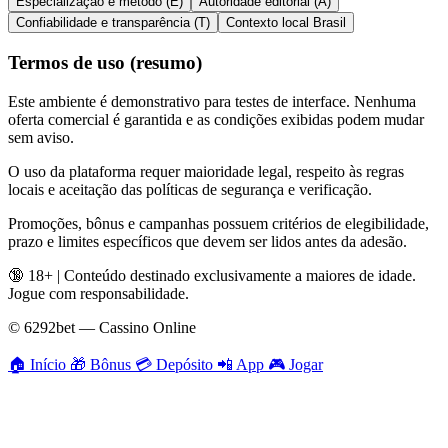
Especialização e método (E)
Autoridade editorial (A)
Confiabilidade e transparência (T)
Contexto local Brasil
Termos de uso (resumo)
Este ambiente é demonstrativo para testes de interface. Nenhuma
oferta comercial é garantida e as condições exibidas podem mudar
sem aviso.
O uso da plataforma requer maioridade legal, respeito às regras
locais e aceitação das políticas de segurança e verificação.
Promoções, bônus e campanhas possuem critérios de elegibilidade,
prazo e limites específicos que devem ser lidos antes da adesão.
🔞 18+ | Conteúdo destinado exclusivamente a maiores de idade.
Jogue com responsabilidade.
© 6292bet — Cassino Online
🏠
Início
🎁
Bônus
💳
Depósito
📲
App
🎮
Jogar