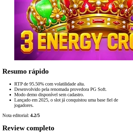
Resumo rápido
RTP de 95.50% com volatilidade alta.
Desenvolvido pela renomada provedora PG Soft.
Modo demo disponível sem cadastro.
Lançado em 2025, o slot já conquistou uma base fiel de
jogadores.
Nota editorial:
4.2/5
Review completo