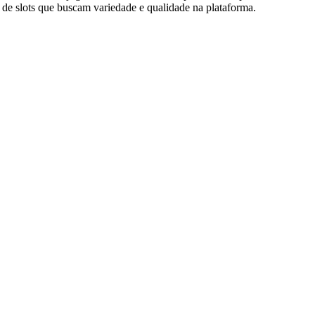
s de slots que buscam variedade e qualidade na plataforma.