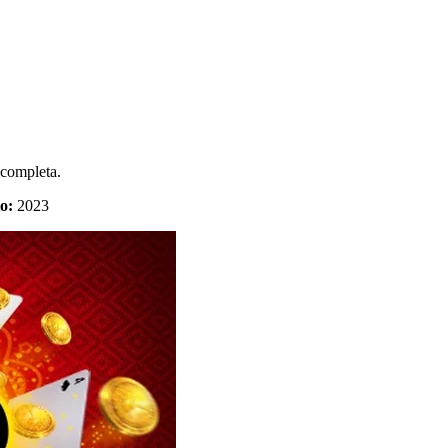
 completa.
o:
2023