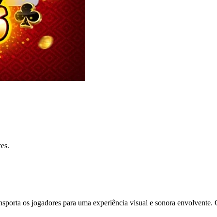
es.
nsporta os jogadores para uma experiência visual e sonora envolvente.