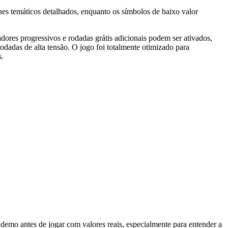
es temáticos detalhados, enquanto os símbolos de baixo valor
ores progressivos e rodadas grátis adicionais podem ser ativados,
odadas de alta tensão. O jogo foi totalmente otimizado para
s.
emo antes de jogar com valores reais, especialmente para entender a