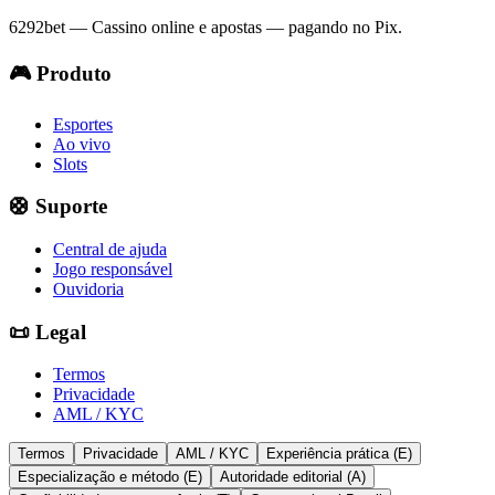
6292bet — Cassino online e apostas — pagando no Pix.
🎮
Produto
Esportes
Ao vivo
Slots
🛟
Suporte
Central de ajuda
Jogo responsável
Ouvidoria
📜
Legal
Termos
Privacidade
AML / KYC
Termos
Privacidade
AML / KYC
Experiência prática (E)
Especialização e método (E)
Autoridade editorial (A)