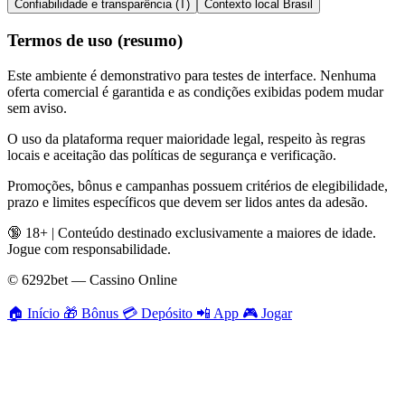
Confiabilidade e transparência (T)
Contexto local Brasil
Termos de uso (resumo)
Este ambiente é demonstrativo para testes de interface. Nenhuma
oferta comercial é garantida e as condições exibidas podem mudar
sem aviso.
O uso da plataforma requer maioridade legal, respeito às regras
locais e aceitação das políticas de segurança e verificação.
Promoções, bônus e campanhas possuem critérios de elegibilidade,
prazo e limites específicos que devem ser lidos antes da adesão.
🔞 18+ | Conteúdo destinado exclusivamente a maiores de idade.
Jogue com responsabilidade.
© 6292bet — Cassino Online
🏠
Início
🎁
Bônus
💳
Depósito
📲
App
🎮
Jogar