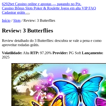
6292bet
Cassino online e apostas — pagando no Pix.
Cassino
Bônus
Slots
Poker & Roulette
Jogos em alta
VIP
FAQ
Cadastrar grátis
Início
/
Slots
/
Review: 3 Butterflies
Review: 3 Butterflies
Review detalhado do 3 Butterflies: descubra se vale a pena e como
aproveitar rodadas grátis.
Volatilidade:
Alta
RTP:
97.20%
Provider:
PG Soft
Lançamento:
2025