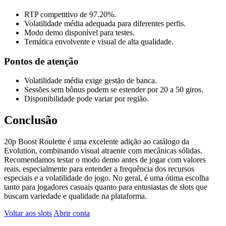
RTP competitivo de 97.20%.
Volatilidade média adequada para diferentes perfis.
Modo demo disponível para testes.
Temática envolvente e visual de alta qualidade.
Pontos de atenção
Volatilidade média exige gestão de banca.
Sessões sem bônus podem se estender por 20 a 50 giros.
Disponibilidade pode variar por região.
Conclusão
20p Boost Roulette é uma excelente adição ao catálogo da
Evolution, combinando visual atraente com mecânicas sólidas.
Recomendamos testar o modo demo antes de jogar com valores
reais, especialmente para entender a frequência dos recursos
especiais e a volatilidade do jogo. No geral, é uma ótima escolha
tanto para jogadores casuais quanto para entusiastas de slots que
buscam variedade e qualidade na plataforma.
Voltar aos slots
Abrir conta