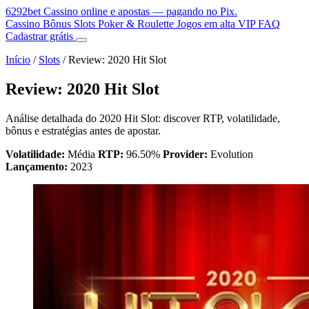
6292bet
Cassino online e apostas — pagando no Pix.
Cassino
Bônus
Slots
Poker & Roulette
Jogos em alta
VIP
FAQ
Cadastrar grátis
Início
/
Slots
/
Review: 2020 Hit Slot
Review: 2020 Hit Slot
Análise detalhada do 2020 Hit Slot: discover RTP, volatilidade,
bônus e estratégias antes de apostar.
Volatilidade:
Média
RTP:
96.50%
Provider:
Evolution
Lançamento:
2023