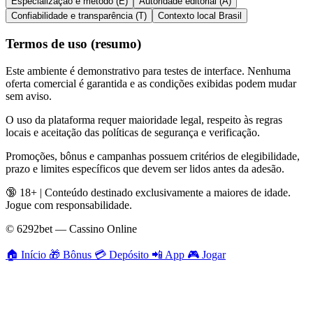
Especialização e método (E)
Autoridade editorial (A)
Confiabilidade e transparência (T)
Contexto local Brasil
Termos de uso (resumo)
Este ambiente é demonstrativo para testes de interface. Nenhuma
oferta comercial é garantida e as condições exibidas podem mudar
sem aviso.
O uso da plataforma requer maioridade legal, respeito às regras
locais e aceitação das políticas de segurança e verificação.
Promoções, bônus e campanhas possuem critérios de elegibilidade,
prazo e limites específicos que devem ser lidos antes da adesão.
🔞 18+ | Conteúdo destinado exclusivamente a maiores de idade.
Jogue com responsabilidade.
© 6292bet — Cassino Online
🏠
Início
🎁
Bônus
💳
Depósito
📲
App
🎮
Jogar