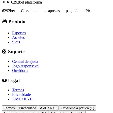
🇧🇷 6292bet plataforma
6292bet — Cassino online e apostas — pagando no Pix.
🎮
Produto
Esportes
Ao vivo
Slots
🛟
Suporte
Central de ajuda
Jogo responsável
Ouvidoria
📜
Legal
Termos
Privacidade
AML / KYC
Termos
Privacidade
AML / KYC
Experiência prática (E)