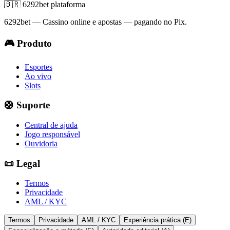
🇧🇷 6292bet plataforma
6292bet — Cassino online e apostas — pagando no Pix.
🎮
Produto
Esportes
Ao vivo
Slots
🛟
Suporte
Central de ajuda
Jogo responsável
Ouvidoria
📜
Legal
Termos
Privacidade
AML / KYC
Termos
Privacidade
AML / KYC
Experiência prática (E)