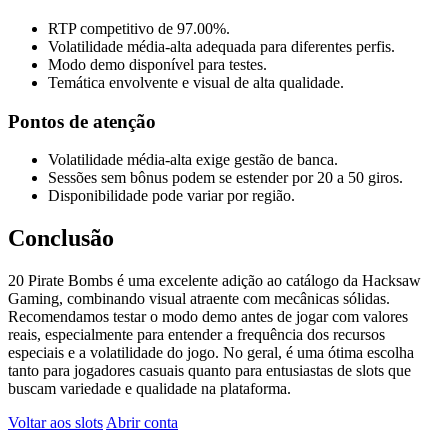
RTP competitivo de 97.00%.
Volatilidade média-alta adequada para diferentes perfis.
Modo demo disponível para testes.
Temática envolvente e visual de alta qualidade.
Pontos de atenção
Volatilidade média-alta exige gestão de banca.
Sessões sem bônus podem se estender por 20 a 50 giros.
Disponibilidade pode variar por região.
Conclusão
20 Pirate Bombs é uma excelente adição ao catálogo da Hacksaw
Gaming, combinando visual atraente com mecânicas sólidas.
Recomendamos testar o modo demo antes de jogar com valores
reais, especialmente para entender a frequência dos recursos
especiais e a volatilidade do jogo. No geral, é uma ótima escolha
tanto para jogadores casuais quanto para entusiastas de slots que
buscam variedade e qualidade na plataforma.
Voltar aos slots
Abrir conta