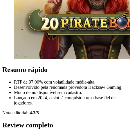
Resumo rápido
RTP de 97.00% com volatilidade média-alta.
Desenvolvido pela renomada provedora Hacksaw Gaming.
Modo demo disponível sem cadastro.
Lançado em 2024, o slot já conquistou uma base fiel de
jogadores.
Nota editorial:
4.3/5
Review completo