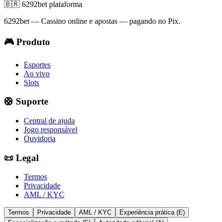
🇧🇷 6292bet plataforma
6292bet — Cassino online e apostas — pagando no Pix.
🎮
Produto
Esportes
Ao vivo
Slots
🛟
Suporte
Central de ajuda
Jogo responsável
Ouvidoria
📜
Legal
Termos
Privacidade
AML / KYC
Termos
Privacidade
AML / KYC
Experiência prática (E)