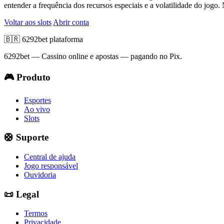
entender a frequência dos recursos especiais e a volatilidade do jogo
Voltar aos slots
Abrir conta
🇧🇷 6292bet plataforma
6292bet — Cassino online e apostas — pagando no Pix.
🎮
Produto
Esportes
Ao vivo
Slots
🛟
Suporte
Central de ajuda
Jogo responsável
Ouvidoria
📜
Legal
Termos
Privacidade