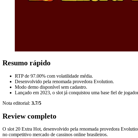
Resumo rápido
RTP de 97.00% com volatilidade média.
Desenvolvido pela renomada provedora Evolution.
Modo demo disponível sem cadastro.
Lançado em 2023, o slot já conquistou uma base fiel de jogador
Nota editorial:
3.7/5
Review completo
O slot 20 Extra Hot, desenvolvido pela renomada provedora Evolution
no competitivo mercado de cassinos online brasileiros.