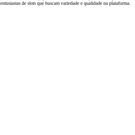
 entusiastas de slots que buscam variedade e qualidade na plataforma.