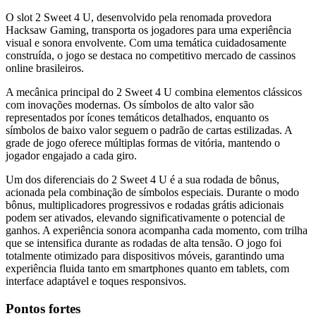
O slot 2 Sweet 4 U, desenvolvido pela renomada provedora
Hacksaw Gaming, transporta os jogadores para uma experiência
visual e sonora envolvente. Com uma temática cuidadosamente
construída, o jogo se destaca no competitivo mercado de cassinos
online brasileiros.
A mecânica principal do 2 Sweet 4 U combina elementos clássicos
com inovações modernas. Os símbolos de alto valor são
representados por ícones temáticos detalhados, enquanto os
símbolos de baixo valor seguem o padrão de cartas estilizadas. A
grade de jogo oferece múltiplas formas de vitória, mantendo o
jogador engajado a cada giro.
Um dos diferenciais do 2 Sweet 4 U é a sua rodada de bônus,
acionada pela combinação de símbolos especiais. Durante o modo
bônus, multiplicadores progressivos e rodadas grátis adicionais
podem ser ativados, elevando significativamente o potencial de
ganhos. A experiência sonora acompanha cada momento, com trilha
que se intensifica durante as rodadas de alta tensão. O jogo foi
totalmente otimizado para dispositivos móveis, garantindo uma
experiência fluida tanto em smartphones quanto em tablets, com
interface adaptável e toques responsivos.
Pontos fortes