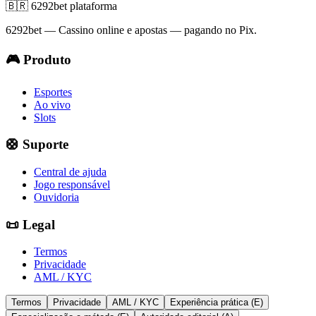
🇧🇷 6292bet plataforma
6292bet — Cassino online e apostas — pagando no Pix.
🎮
Produto
Esportes
Ao vivo
Slots
🛟
Suporte
Central de ajuda
Jogo responsável
Ouvidoria
📜
Legal
Termos
Privacidade
AML / KYC
Termos
Privacidade
AML / KYC
Experiência prática (E)