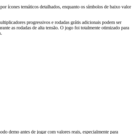
or ícones temáticos detalhados, enquanto os símbolos de baixo valor
tiplicadores progressivos e rodadas grátis adicionais podem ser
ante as rodadas de alta tensão. O jogo foi totalmente otimizado para
s.
do demo antes de jogar com valores reais, especialmente para