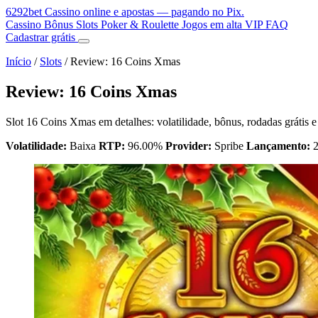
6292bet
Cassino online e apostas — pagando no Pix.
Cassino
Bônus
Slots
Poker & Roulette
Jogos em alta
VIP
FAQ
Cadastrar grátis
Início
/
Slots
/
Review: 16 Coins Xmas
Review: 16 Coins Xmas
Slot 16 Coins Xmas em detalhes: volatilidade, bônus, rodadas grátis e
Volatilidade:
Baixa
RTP:
96.00%
Provider:
Spribe
Lançamento:
2