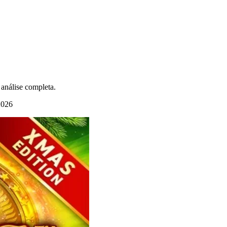
 análise completa.
026