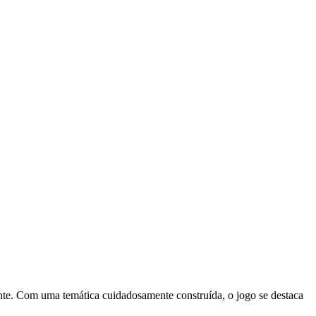
nte. Com uma temática cuidadosamente construída, o jogo se destaca