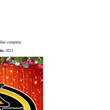
álise completa.
to:
2023