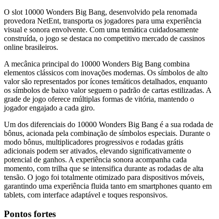
O slot 10000 Wonders Big Bang, desenvolvido pela renomada
provedora NetEnt, transporta os jogadores para uma experiência
visual e sonora envolvente. Com uma temática cuidadosamente
construída, o jogo se destaca no competitivo mercado de cassinos
online brasileiros.
A mecânica principal do 10000 Wonders Big Bang combina
elementos clássicos com inovações modernas. Os símbolos de alto
valor são representados por ícones temáticos detalhados, enquanto
os símbolos de baixo valor seguem o padrão de cartas estilizadas. A
grade de jogo oferece múltiplas formas de vitória, mantendo o
jogador engajado a cada giro.
Um dos diferenciais do 10000 Wonders Big Bang é a sua rodada de
bônus, acionada pela combinação de símbolos especiais. Durante o
modo bônus, multiplicadores progressivos e rodadas grátis
adicionais podem ser ativados, elevando significativamente o
potencial de ganhos. A experiência sonora acompanha cada
momento, com trilha que se intensifica durante as rodadas de alta
tensão. O jogo foi totalmente otimizado para dispositivos móveis,
garantindo uma experiência fluida tanto em smartphones quanto em
tablets, com interface adaptável e toques responsivos.
Pontos fortes