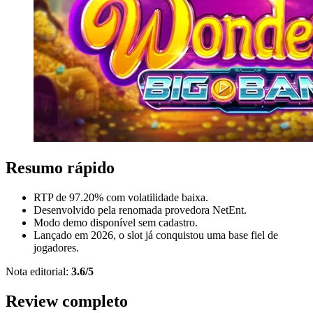
Resumo rápido
RTP de 97.20% com volatilidade baixa.
Desenvolvido pela renomada provedora NetEnt.
Modo demo disponível sem cadastro.
Lançado em 2026, o slot já conquistou uma base fiel de
jogadores.
Nota editorial:
3.6/5
Review completo