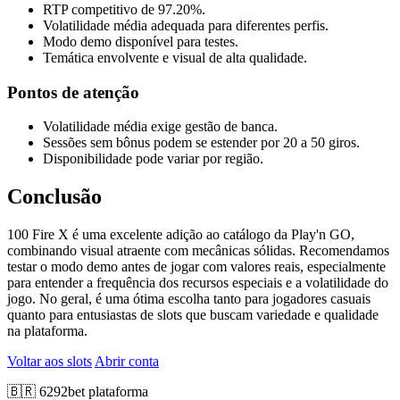
RTP competitivo de 97.20%.
Volatilidade média adequada para diferentes perfis.
Modo demo disponível para testes.
Temática envolvente e visual de alta qualidade.
Pontos de atenção
Volatilidade média exige gestão de banca.
Sessões sem bônus podem se estender por 20 a 50 giros.
Disponibilidade pode variar por região.
Conclusão
100 Fire X é uma excelente adição ao catálogo da Play'n GO,
combinando visual atraente com mecânicas sólidas. Recomendamos
testar o modo demo antes de jogar com valores reais, especialmente
para entender a frequência dos recursos especiais e a volatilidade do
jogo. No geral, é uma ótima escolha tanto para jogadores casuais
quanto para entusiastas de slots que buscam variedade e qualidade
na plataforma.
Voltar aos slots
Abrir conta
🇧🇷 6292bet plataforma