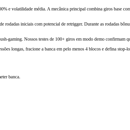
% e volatilidade média. A mecânica principal combina giros base com
e rodadas iniciais com potencial de retrigger. Durante as rodadas bônu
 push-gaming. Nossos testes de 100+ giros em modo demo confirmam que
sões longas, fracione a banca em pelo menos 4 blocos e defina stop-lo
eter banca.