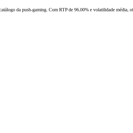
catálogo da push-gaming. Com RTP de 96.00% e volatilidade média, ofe