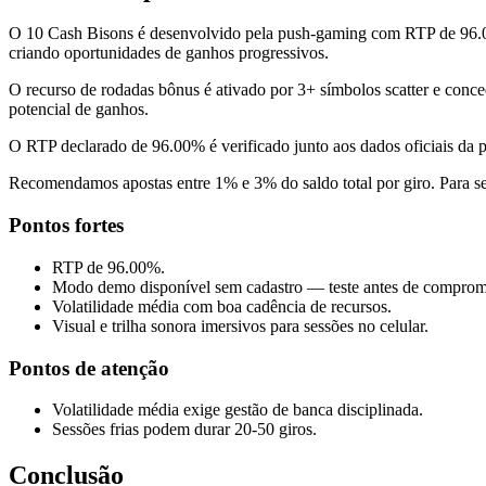
O 10 Cash Bisons é desenvolvido pela push-gaming com RTP de 96.00
criando oportunidades de ganhos progressivos.
O recurso de rodadas bônus é ativado por 3+ símbolos scatter e conced
potencial de ganhos.
O RTP declarado de 96.00% é verificado junto aos dados oficiais da
Recomendamos apostas entre 1% e 3% do saldo total por giro. Para ses
Pontos fortes
RTP de 96.00%.
Modo demo disponível sem cadastro — teste antes de comprom
Volatilidade média com boa cadência de recursos.
Visual e trilha sonora imersivos para sessões no celular.
Pontos de atenção
Volatilidade média exige gestão de banca disciplinada.
Sessões frias podem durar 20-50 giros.
Conclusão