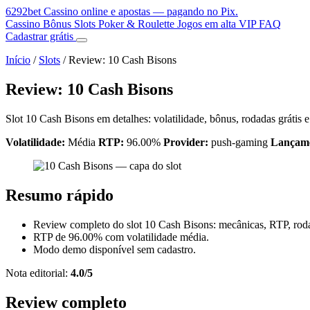
6292bet
Cassino online e apostas — pagando no Pix.
Cassino
Bônus
Slots
Poker & Roulette
Jogos em alta
VIP
FAQ
Cadastrar grátis
Início
/
Slots
/
Review: 10 Cash Bisons
Review: 10 Cash Bisons
Slot 10 Cash Bisons em detalhes: volatilidade, bônus, rodadas grátis e
Volatilidade:
Média
RTP:
96.00%
Provider:
push-gaming
Lançam
Resumo rápido
Review completo do slot 10 Cash Bisons: mecânicas, RTP, roda
RTP de 96.00% com volatilidade média.
Modo demo disponível sem cadastro.
Nota editorial:
4.0/5
Review completo