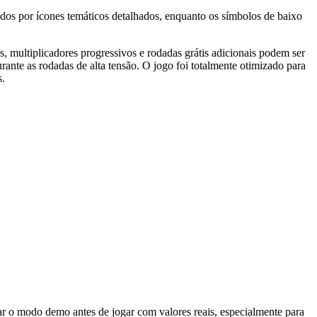
dos por ícones temáticos detalhados, enquanto os símbolos de baixo
 multiplicadores progressivos e rodadas grátis adicionais podem ser
ante as rodadas de alta tensão. O jogo foi totalmente otimizado para
s.
r o modo demo antes de jogar com valores reais, especialmente para