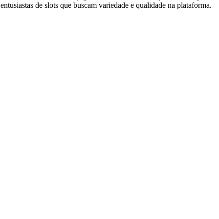
 entusiastas de slots que buscam variedade e qualidade na plataforma.