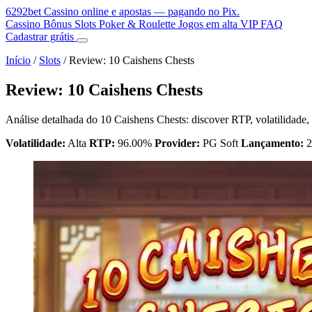
6292bet
Cassino online e apostas — pagando no Pix.
Cassino
Bônus
Slots
Poker & Roulette
Jogos em alta
VIP
FAQ
Cadastrar grátis
Início
/
Slots
/
Review: 10 Caishens Chests
Review: 10 Caishens Chests
Análise detalhada do 10 Caishens Chests: discover RTP, volatilidade, b
Volatilidade:
Alta
RTP:
96.00%
Provider:
PG Soft
Lançamento:
2