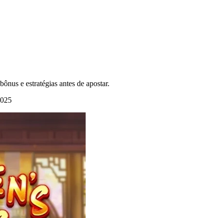
ônus e estratégias antes de apostar.
025