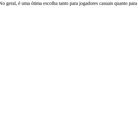
. No geral, é uma ótima escolha tanto para jogadores casuais quanto para