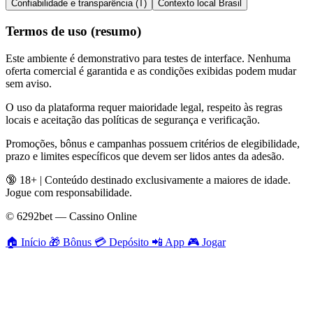
Confiabilidade e transparência (T)
Contexto local Brasil
Termos de uso (resumo)
Este ambiente é demonstrativo para testes de interface. Nenhuma
oferta comercial é garantida e as condições exibidas podem mudar
sem aviso.
O uso da plataforma requer maioridade legal, respeito às regras
locais e aceitação das políticas de segurança e verificação.
Promoções, bônus e campanhas possuem critérios de elegibilidade,
prazo e limites específicos que devem ser lidos antes da adesão.
🔞 18+ | Conteúdo destinado exclusivamente a maiores de idade.
Jogue com responsabilidade.
© 6292bet — Cassino Online
🏠
Início
🎁
Bônus
💳
Depósito
📲
App
🎮
Jogar