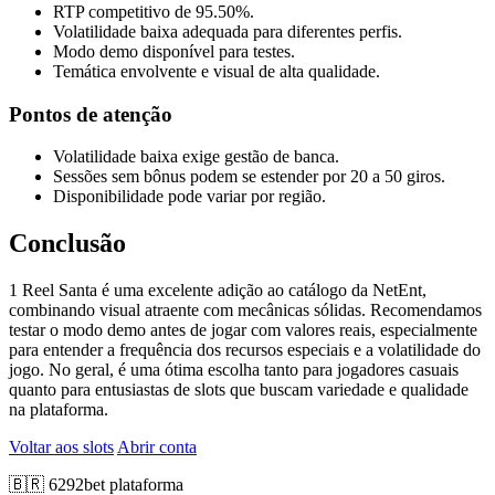
RTP competitivo de 95.50%.
Volatilidade baixa adequada para diferentes perfis.
Modo demo disponível para testes.
Temática envolvente e visual de alta qualidade.
Pontos de atenção
Volatilidade baixa exige gestão de banca.
Sessões sem bônus podem se estender por 20 a 50 giros.
Disponibilidade pode variar por região.
Conclusão
1 Reel Santa é uma excelente adição ao catálogo da NetEnt,
combinando visual atraente com mecânicas sólidas. Recomendamos
testar o modo demo antes de jogar com valores reais, especialmente
para entender a frequência dos recursos especiais e a volatilidade do
jogo. No geral, é uma ótima escolha tanto para jogadores casuais
quanto para entusiastas de slots que buscam variedade e qualidade
na plataforma.
Voltar aos slots
Abrir conta
🇧🇷 6292bet plataforma