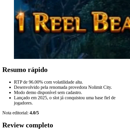
Resumo rápido
RTP de 96.00% com volatilidade alta.
Desenvolvido pela renomada provedora Nolimit City.
Modo demo disponível sem cadastro.
Lançado em 2025, o slot já conquistou uma base fiel de
jogadores.
Nota editorial:
4.0/5
Review completo