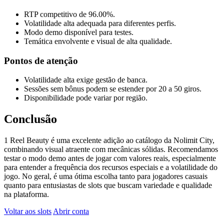
RTP competitivo de 96.00%.
Volatilidade alta adequada para diferentes perfis.
Modo demo disponível para testes.
Temática envolvente e visual de alta qualidade.
Pontos de atenção
Volatilidade alta exige gestão de banca.
Sessões sem bônus podem se estender por 20 a 50 giros.
Disponibilidade pode variar por região.
Conclusão
1 Reel Beauty é uma excelente adição ao catálogo da Nolimit City,
combinando visual atraente com mecânicas sólidas. Recomendamos
testar o modo demo antes de jogar com valores reais, especialmente
para entender a frequência dos recursos especiais e a volatilidade do
jogo. No geral, é uma ótima escolha tanto para jogadores casuais
quanto para entusiastas de slots que buscam variedade e qualidade
na plataforma.
Voltar aos slots
Abrir conta