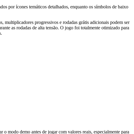
dos por ícones temáticos detalhados, enquanto os símbolos de baixo
 multiplicadores progressivos e rodadas grátis adicionais podem ser
ante as rodadas de alta tensão. O jogo foi totalmente otimizado para
s.
r o modo demo antes de jogar com valores reais, especialmente para