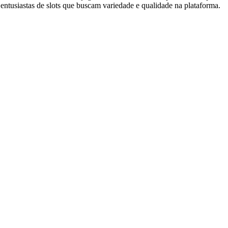
 entusiastas de slots que buscam variedade e qualidade na plataforma.