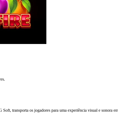
es.
 Soft, transporta os jogadores para uma experiência visual e sonora e