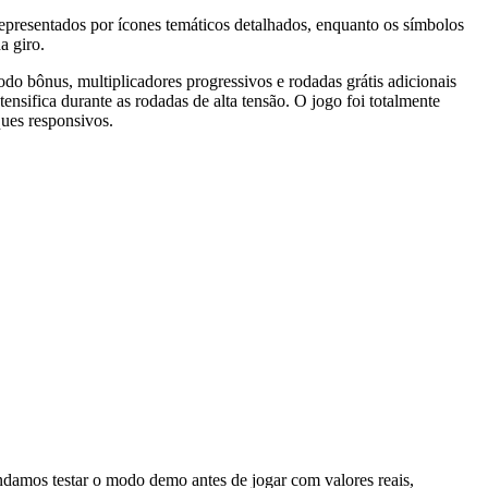
presentados por ícones temáticos detalhados, enquanto os símbolos
a giro.
o bônus, multiplicadores progressivos e rodadas grátis adicionais
nsifica durante as rodadas de alta tensão. O jogo foi totalmente
ques responsivos.
amos testar o modo demo antes de jogar com valores reais,