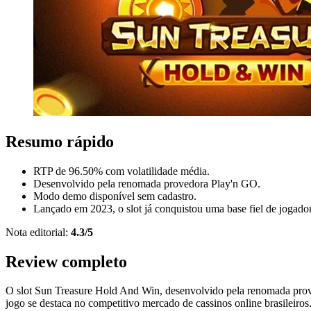
Resumo rápido
RTP de 96.50% com volatilidade média.
Desenvolvido pela renomada provedora Play'n GO.
Modo demo disponível sem cadastro.
Lançado em 2023, o slot já conquistou uma base fiel de jogador
Nota editorial:
4.3/5
Review completo
O slot Sun Treasure Hold And Win, desenvolvido pela renomada prove
jogo se destaca no competitivo mercado de cassinos online brasileiros