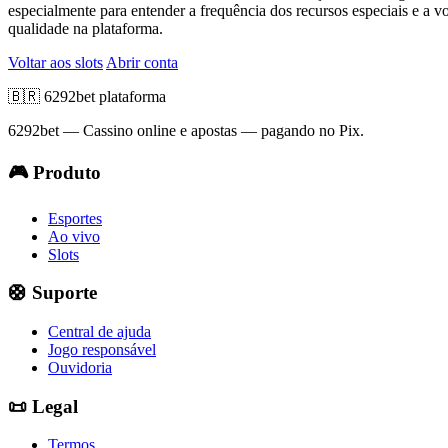
especialmente para entender a frequência dos recursos especiais e a v
qualidade na plataforma.
Voltar aos slots
Abrir conta
🇧🇷 6292bet plataforma
6292bet — Cassino online e apostas — pagando no Pix.
🎮
Produto
Esportes
Ao vivo
Slots
🛟
Suporte
Central de ajuda
Jogo responsável
Ouvidoria
📜
Legal
Termos