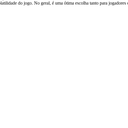
olatilidade do jogo. No geral, é uma ótima escolha tanto para jogadores