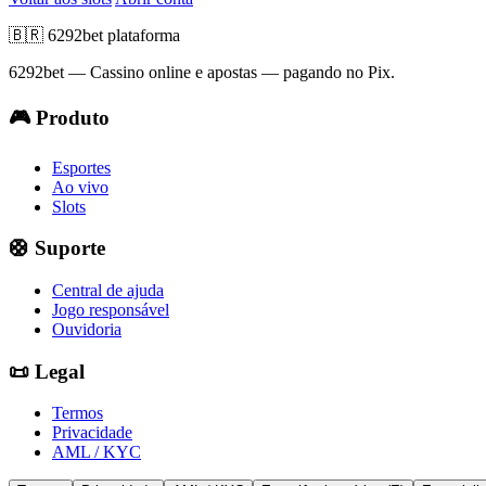
🇧🇷 6292bet plataforma
6292bet — Cassino online e apostas — pagando no Pix.
🎮
Produto
Esportes
Ao vivo
Slots
🛟
Suporte
Central de ajuda
Jogo responsável
Ouvidoria
📜
Legal
Termos
Privacidade
AML / KYC