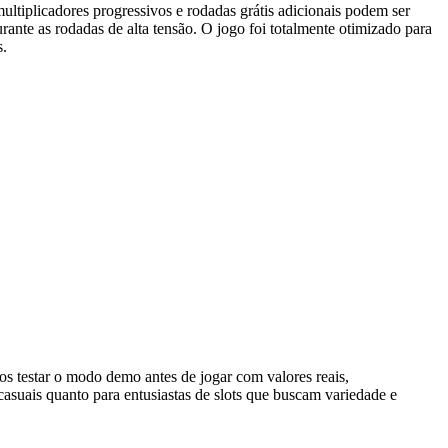
ltiplicadores progressivos e rodadas grátis adicionais podem ser
ante as rodadas de alta tensão. O jogo foi totalmente otimizado para
s.
 testar o modo demo antes de jogar com valores reais,
 casuais quanto para entusiastas de slots que buscam variedade e